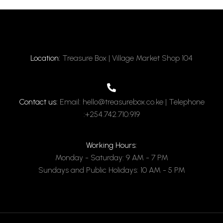
Location:
Treasure Box | Village Market Shop 104
Contact us:
Email: hello@treasurebox.co.ke | Telephone
:+254.742.710.919
Working Hours:
Monday - Saturday: 9 AM - 7 PM
Sundays and Public Holidays: 10 AM - 5 PM