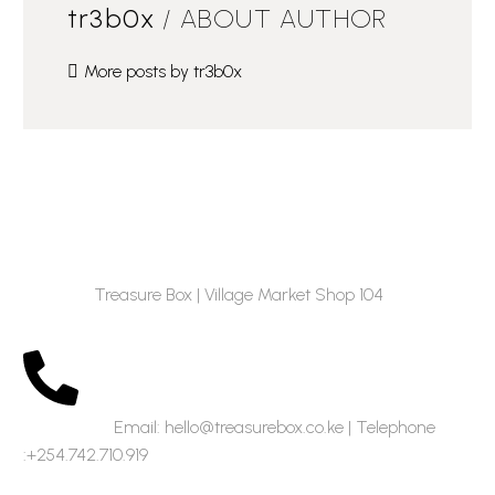
tr3b0x
/ ABOUT AUTHOR
More posts by tr3b0x
Location:
Treasure Box | Village Market Shop 104
Contact us:
Email: hello@treasurebox.co.ke | Telephone
:+254.742.710.919